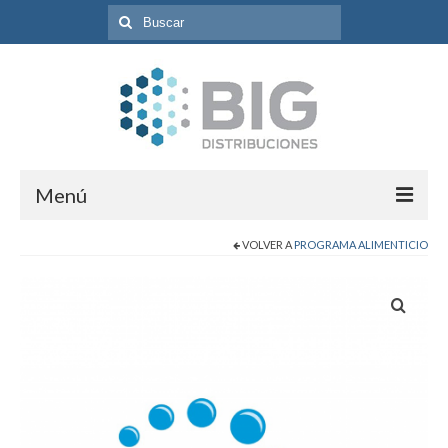
Búsqueda
para:
Menú
VOLVER A
PROGRAMA ALIMENTICIO
Inicio
Programas
Catálogo de Productos
Contacto