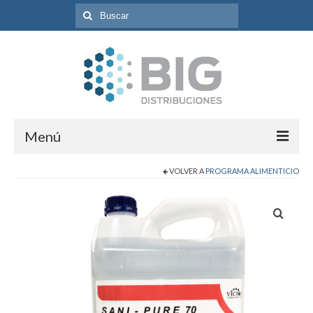
Búsqueda
para:
Menú
VOLVER A
PROGRAMA ALIMENTICIO
Inicio
Programas
Catálogo de Productos
Contacto