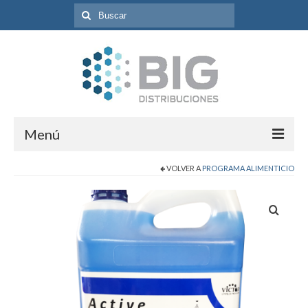
Búsqueda
para:
Menú
VOLVER A
PROGRAMA ALIMENTICIO
Inicio
Programas
Catálogo de Productos
Contacto