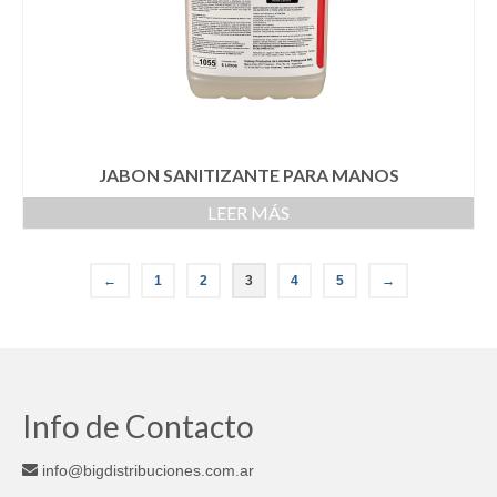
JABON SANITIZANTE PARA MANOS
LEER MÁS
←
1
2
3
4
5
→
Info de Contacto
info@bigdistribuciones.com.ar