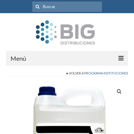
Búsqueda
para:
Menú
VOLVER A
PROGRAMA INSTITUCIONES
Inicio
Programas
Catálogo de Productos
Contacto