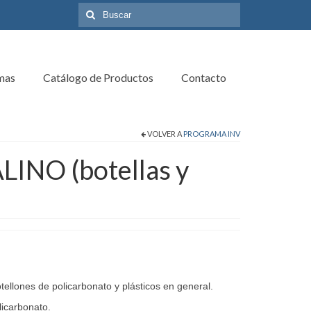
Búsqueda
para:
mas
Catálogo de Productos
Contacto
VOLVER A
PROGRAMA INV
INO (botellas y
tellones de policarbonato y plásticos en general.
licarbonato.