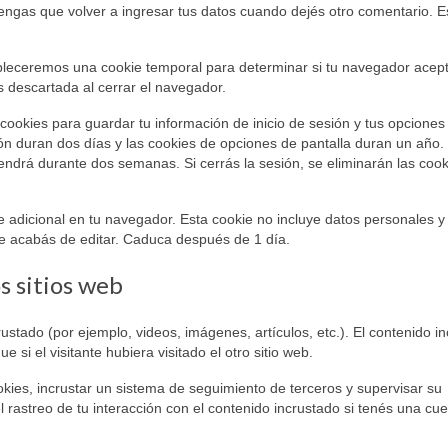
engas que volver a ingresar tus datos cuando dejés otro comentario. E
stableceremos una cookie temporal para determinar si tu navegador acep
s descartada al cerrar el navegador.
cookies para guardar tu información de inicio de sesión y tus opciones
sión duran dos días y las cookies de opciones de pantalla duran un año. 
endrá durante dos semanas. Si cerrás la sesión, se eliminarán las coo
ie adicional en tu navegador. Esta cookie no incluye datos personales y
que acabás de editar. Caduca después de 1 día.
 sitios web
crustado (por ejemplo, videos, imágenes, artículos, etc.). El contenido i
si el visitante hubiera visitado el otro sitio web.
ookies, incrustar un sistema de seguimiento de terceros y supervisar su
l rastreo de tu interacción con el contenido incrustado si tenés una cue