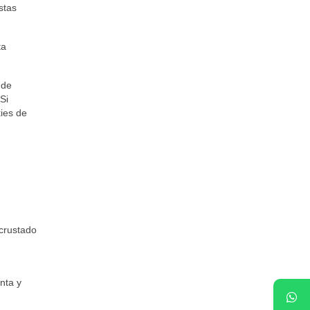
stas
ta
 de
Si
kies de
ncrustado
nta y