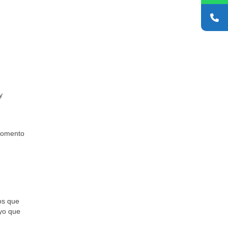
y
 momento
os que
uyo que