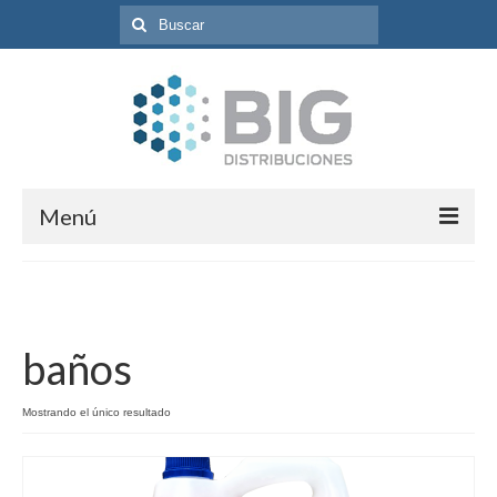
Búsqueda
para:
Menú
Inicio
Programas
baños
Catálogo de Productos
Contacto
Mostrando el único resultado